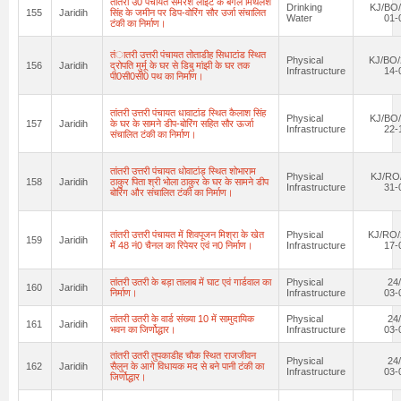
तांतरी उ0 पंचायत समरेश लाईट के बगल मिथलेश
Drinking
KJ/BO/
155
Jaridih
सिंह के जमीन पर डिप-वोरिंग सौर उर्जा संचालित
Water
01-
टंकी का निर्माण।
तंातरी उत्तरी पंचायत तोताडीह सिधाटांड स्थित
Physical
KJ/BO/
156
Jaridih
द्रोपति मुर्मू के घर से डिबु मांझी के घर तक
Infrastructure
14-
पी0सी0सी0 पथ का निर्माण।
तांतरी उत्तरी पंचायत धावाटांड स्थित कैलाश सिंह
Physical
KJ/BO/
157
Jaridih
के घर के सामने डीप-बोरिंग सहित सौर ऊर्जा
Infrastructure
22-
संचालित टंकी का निर्माण।
तांतरी उत्तरी पंचायत धोवाटांड़ स्थित शोभाराम
Physical
KJ/RO/
158
Jaridih
ठाकुर पिता श्री भोला ठाकुर के घर के सामने डीप
Infrastructure
31-
बोरिंग और संचालित टंकी का निर्माण।
तांतरी उत्तरी पंचायत में शिवपूजन मिश्रा के खेत
Physical
KJ/RO/
159
Jaridih
में 48 नं0 चैनल का रिपेयर एवं न0 निर्माण।
Infrastructure
17-
तांतरी उतरी के बड़ा तालाब में घाट एवं गार्डवाल का
Physical
24
160
Jaridih
निर्माण।
Infrastructure
03-
तांतरी उतरी के वार्ड संख्या 10 में सामुदायिक
Physical
24
161
Jaridih
भवन का जिर्णोद्धार।
Infrastructure
03-
तांतरी उतरी तुपकाडीह चौक स्थित राजजीवन
Physical
24
162
Jaridih
सैलुन के आगे विधायक मद से बने पानी टंकी का
Infrastructure
03-
जिर्णोद्धार।