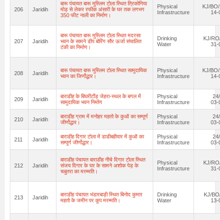
बारू पंचायत बारू मुस्लिम टोला स्थित त्रिकोनिया
Physical
KJ/BO/
206
Jaridih
मोड़ से लेकर रफीक अंसारी के घर तक लगभग
Infrastructure
14-
350 फीट नाली का निर्माण।
बारू पंचायत बारू मुस्लिम टोला स्थित मदरसा
Drinking
KJ/RO/
207
Jaridih
भवन के सामने डीप बोरिंग सौर ऊर्जा संचालित
Water
31-
टंकी का निर्माण।
बारू पंचायत बारू मुस्लिम टोला स्थित सामुदायिक
Physical
KJ/BO/
208
Jaridih
भवन का जिर्णोद्धार।
Infrastructure
14-
बाराडीह के बिघरीटाँड़ जेहरा-स्थल के बगल में
Physical
24
209
Jaridih
सामुदायिक भवन निर्माण
Infrastructure
03-
बाराडीह ग्राम में मनोहर महतो के कुऑ का सम्पूर्ण
Physical
24
210
Jaridih
जीर्णोद्धार।
Infrastructure
03-
बाराडीह दिगार टोला में डाडीबहीयार में कुऑ का
Physical
24
211
Jaridih
सम्पूर्ण जीर्णोद्धार।
Infrastructure
03-
बाराडीह पंचायत बाराडीह नीचे दिगार टोला स्थित
Physical
KJ/RO/
212
Jaridih
संजय दिगार के घर के सामने अशोक पेड़ के
Infrastructure
31-
चबुतरा का मरम्मति।
बाराडीह पंचायत भंडारबाड़ी स्थित बिनोद कुमार
Drinking
KJ/BO
213
Jaridih
महतो के जमीन पर कूप मरम्मति।
Water
13-