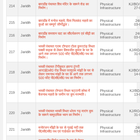
बाराडीह पंचायत शिव मंदिर के सामने शेड का
Physical
KJ/BO/
214
Jaridih
निर्माण।
Infrastructure
27-
बाराडीह में मनोज महतो, पिता निलकंठ महतो का
Physical
24
215
Jaridih
कुऑ का सम्पूर्ण जीर्णोद्धार।
Infrastructure
03-
बाराडीह शमशान घाट का सौंदर्यकरण एवं सीढ़ी का
Physical
24
216
Jaridih
निर्माण
Infrastructure
03-
भस्की पंचायत ग्राम टोण्डरा टोला डुमरटांड़ स्थित
पक्की सड़क से लेकर विश्वजीत कुमार के घर के
Physical
KJ/RO/
217
Jaridih
आगे तक लगभग 500 फीट पी0सी0सी0 पथ का
Infrastructure
31-
निर्माण।
भस्की पंचायत टेंगीकुदर हारगा टुंगरी
आर0ई0ओ0 रोड स्थित परशुराम मांझी के घर से
Physical
KJ/BO/
218
Jaridih
लेकर रामनाथ मांझी के घर के आगे तक लगभग
Infrastructure
14-
500 फीट पी0सी0सी0 पथ का निर्माण।
भस्की पंचायत टोण्डरा स्थित चट्टानी कोचा में
Physical
KJ/BO
219
Jaridih
बैजनाथ महतो के जमीन पर कुप मरम्मति।
Infrastructure
13-
भस्की पंचायत भस्की स्थित धोरम गढ़ मारांग बुरू
Physical
KJ/RO/
220
Jaridih
के सामने सामुदायिक भवन का निर्माण।
Infrastructure
31-
मनोरंजन माँझी के घर से गुवाई नदी तक
Physical
24
221
Jaridih
पी0सी0सी0 पथ एवं गार्डवाल का निर्माण
Infrastructure
03-