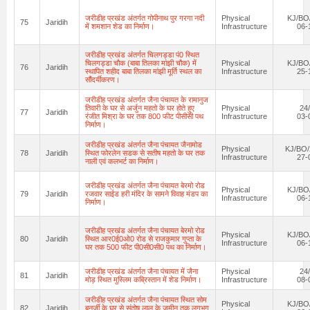
जरीडीह प्रखंड अंतर्गत गोपीनाथ पुर गरगा नदी
Physical
KJ/BO
75
Jaridih
में शमशान शेड का निर्माण।
Infrastructure
06-
जरीडीह प्रखंड अंतर्गत चिलगड्डा पं0 स्थित
चिलगड्डा चौक (बाबा तिलका मांझी चौक) में
Physical
KJ/BO
76
Jaridih
स्थापित शहीद बाबा तिलका मांझी मूर्ति स्थल का
Infrastructure
25-
सौंदर्यीकरण।
जरीडीह प्रखंड अंतर्गत जैना पंचायत के रामानुज
तिवारी के घर से अर्जुन महतो के घर होते हुए
Physical
24
77
Jaridih
रंजीत मिश्रा के घर तक 800 फीट पीसीसी पथ
Infrastructure
03-
निर्माण।
जरीडीह प्रखंड अंतर्गत जैना पंचायत जैनामोड
Physical
KJ/BO/
78
Jaridih
स्थित फोरलेन सडक से सतीष महतो के घर तक
Infrastructure
27-
नाली एवं कलभर्ट का निर्माण।
जरीडीह प्रखंड अंतर्गत जैना पंचायत बेरमो रोड
Physical
KJ/BO
79
Jaridih
रजवार साईड हरी मंदिर के सामने विवाह मंडप का
Infrastructure
06-
निर्माण।
जरीडीह प्रखंड अंतर्गत जैना पंचायत बेरमो रोड
Physical
KJ/BO
80
Jaridih
स्थित आर0ई0ओ0 रोड से राजकुमार गुप्ता के
Infrastructure
06-
घर तक 500 फीट पी0सी0सी0 पथ का निर्माण।
जरीडीह प्रखंड अंतर्गत जैना पंचायत में जैना
Physical
24
81
Jaridih
मोड़ स्थित मुस्लिम कब्रिस्तान में शेड निर्माण।
Infrastructure
08-
जरीडीह प्रखंड अंतर्गत जैना पंचायत स्थित सोम
Physical
KJ/BO
82
Jaridih
बनर्जी के घर से संतोष लाल के जमीन तक लगभग