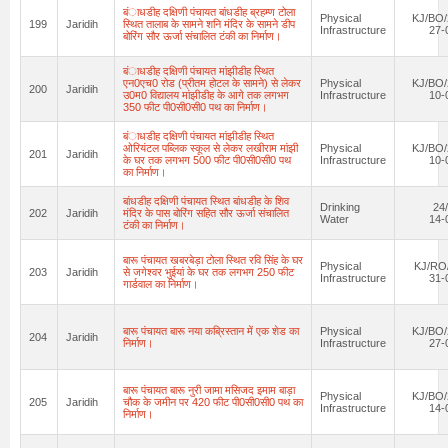
बंाधडीह दक्षिणी पंचायत बांधडीह ब्रहम्ण टोला
Physical
KJ/BO/
199
Jaridih
स्थित तालाब के सामने शनि मंदिर के सामने डीप
Infrastructure
27-
बोरिंग सौर ऊर्जा संचालित टंकी का निर्माण।
बंाधडीह दक्षिणी पंचायत मांझीडीह स्थित
एन0एच0 रोड (प्रीतम होटल के सामने) से लेकर
Physical
KJ/BO/
200
Jaridih
उ0म0 विद्यालय मांझीडीह के आगे तक लगभग
Infrastructure
10-
350 फीट पी0सी0सी0 पथ का निर्माण।
बंाधडीह दक्षिणी पंचायत मांझीडीह स्थित
ओरियंटल पब्लिक स्कूल से लेकर लखीराम मांझी
Physical
KJ/BO/
201
Jaridih
के घर तक लगभग 500 फीट पी0सी0सी0 पथ
Infrastructure
10-
का निर्माण।
बांधडीह दक्षिणी पंचायत स्थित बांधडीह के शिव
Drinking
24
202
Jaridih
मंदिर के पास बोरिंग सहित सौर ऊर्जा संचालित
Water
14-
टंकी का निर्माण।
बारू पंचायत खबरबेड़ा टोला स्थित रवि सिंह के घर
Physical
KJ/RO/
203
Jaridih
से जगेश्वर भुईयां के घर तक लगभग 250 फीट
Infrastructure
31-
गार्डवाल का निर्माण।
बारू पंचायत बारू नया कब्रिस्तान में एक शेड का
Physical
KJ/BO/
204
Jaridih
निर्माण।
Infrastructure
27-
बारू पंचायत बारू नुरी जामा मसिजद इमाम बाड़ा
Physical
KJ/BO/
205
Jaridih
चौक के जमीन पर 420 फीट पी0सी0सी0 पथ का
Infrastructure
14-
निर्माण।