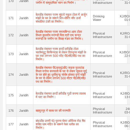
170
Jaridih
जमीन में सामुदायिक भवन का निर्माण।
Infrastructure
31-
बेलडीह पंचायत ग्राम सुंदरो स्कूल टोला में अर्जुन
Drinking
KJ/BO/
171
Jaridih
मांझी के घर के सामने डिप-वोरिंग सौर उर्जा
Water
01-
संचालित टंकी का निर्माण।
बेलडीह पंचायत ग्राम सरायबिन्धा आम टोला
Physical
KJ/RO/
172
Jaridih
स्थित कुलदीप मराण्डी पिता श्री राम चन्द्र
Infrastructure
31-
मराण्डी के जमीन पर विवाह मंडप का निर्माण।
बेलडीह पंचायत ग्राम हरदी हरीडीह टोला
चातोमघुटू किचिनदाह से लेकर त्रिभुनव मांझी के
Physical
KJ/BO/
173
Jaridih
घर तक लगभग 500 फीट पी0सी0सी0 पथ का
Infrastructure
22-
निर्माण।
बेलडीह पंचायत पी0डब्लू0डी0 सड़क फुलटांड
स्थित मनोज करमाली के घर से लेकर सुफल मुर्मू
Physical
KJ/RO/
174
Jaridih
के घर होते हुए धुमीमुन्डू संतोष हांसदा दुर्गा मांझी
Infrastructure
31-
के घर से लेकर लगभग 500 मीटर पी0सी0सी0
पथ का निर्माण।
बेलडीह पंचायत हरदी हरीडीह गुडी करमा तालाब
Physical
KJ/BO
175
Jaridih
में घाट का निर्माण।
Infrastructure
13-
Physical
24
176
Jaridih
बहादुरपुर में क्लब घर की मरम्मति
Infrastructure
03-
बांधडीह उत्तरी पं0 पुराना पोस्ट ऑफिस रोड षिव
Physical
KJ/BO
177
Jaridih
शक्ति घाम मंदिर के सामने पेबर ब्लॉक का
Infrastructure
06-
निर्माण।