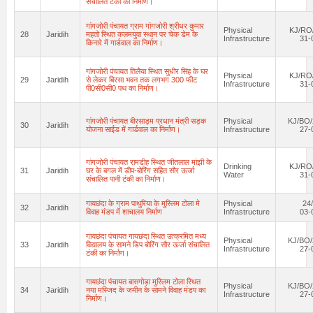
संचालित टंकी का निर्माण।
गांगजोरी पंचायत ग्राम गांगजोरी श्रीधर कुमार
Physical
KJ/RO/
28
Jaridih
महतो स्थित कलमयुवा स्थान पर चेक डेम के
Infrastructure
31-
किनारे में गार्डवाल का निर्माण।
गांगजोरी पंचायत तिलैया स्थित सुधीर सिंह के घर
Physical
KJ/RO/
29
Jaridih
से लेकर बिरसा भवन तक लगभग 300 फीट
Infrastructure
31-
पी0सी0सी0 पथ का निर्माण।
गांगजोरी पंचायत बीरसाड़म प्रधान मंत्री सड़क
Physical
KJ/BO/
30
Jaridih
योजना साईड में गार्डवाल का निर्माण।
Infrastructure
27-
गांगजोरी पंचायत रामडीह स्थित जीतलाल मांझी के
Drinking
KJ/RO/
31
Jaridih
घर के बगल में डीप-बोरिंग सहित सौर ऊर्जा
Water
31-
संचालित पानी टंकी का निर्माण।
गायछंदा के ग्राम पाथुरिया के मुस्लिम टोला मे
Physical
24
32
Jaridih
विवाह मंडप में शाचालय निर्माण
Infrastructure
03-
गायछंदा पंचायत गायछंदा स्थित उत्क्रमित मध्य
Physical
KJ/BO/
33
Jaridih
विद्यालय के सामने डिप बोरिंग सौर ऊर्जा संचालित
Infrastructure
27-
टंकी का निर्माण।
गायछंदा पंचायत बासगोड़ा मुस्लिम टोला स्थित
Physical
KJ/BO/
34
Jaridih
नया मस्जिद के जमीन के सामने विवाह मंडप का
Infrastructure
27-
निर्माण।