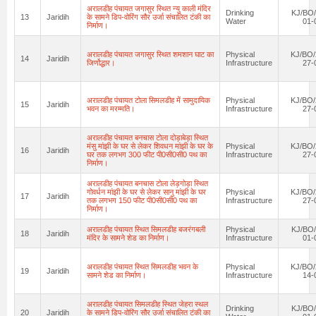
अरालडीह पंचायत जगासुर स्थित न्यु काली मंदिर
Drinking
KJ/BO/
13
Jaridih
के सामने डिप-वोरिंग सौर उर्जा संचालित टंकी का
Water
01-
निर्माण।
अरालडीह पंचायत जगासुर स्थित शमशान घाट का
Physical
KJ/BO/
14
Jaridih
जिर्णोद्धार।
Infrastructure
27-
अरालडीह पंचायत टोला सिमलडीह में सामुदायिक
Physical
KJ/BO/
15
Jaridih
भवन का मरम्मति।
Infrastructure
27-
अरालडीह पंचायत बनचास टोला दोड़ाबेड़ा स्थित
मंसु मांझी के घर से लेकर शिवधन मांझी के घर के
Physical
KJ/BO/
16
Jaridih
घर तक लगभग 300 फीट पी0सी0सी0 पथ का
Infrastructure
27-
निर्माण।
अरालडीह पंचायत बनचास टोला लेड़गोड़ा स्थित
गोवर्धन मांझी के घर से लेकर सानु मांझी के घर
Physical
KJ/BO/
17
Jaridih
तक लगभग 150 फीट पी0सी0सी0 पथ का
Infrastructure
27-
निर्माण।
अरालडीह पंचायत स्थित सिमलडीह बजरंगबली
Physical
KJ/BO/
18
Jaridih
मंदिर के सामने शेड का निर्माण।
Infrastructure
01-
अरालडीह पंचायत स्थित सिमलडीह भवन के
Physical
KJ/BO/
19
Jaridih
सामने शेड का निर्माण।
Infrastructure
14-
अरालडीह पंचायत सिमलडीह स्थित जेहरा स्थल
Drinking
KJ/BO/
20
Jaridih
के सामने डिप-वोरिंग सौर उर्जा संचालित टंकी का