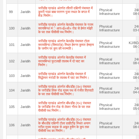
जरीडीह प्रखंड अंतर्गत ताँतरी दक्षिणी पंचायत में
Physical
24
99
Jaridih
डुमरी गाडा बाबा परागण पुजा स्थल के बगल में
Infrastructure
08-
शेड निर्माण।
जरीडीह प्रखंड अंतर्गत बेलडीह पंचायत के ग्राम
Physical
24
100
Jaridih
सरयबिन्धा मंे आर०ई०ओ० रोड से हेमंत मांझी
Infrastructure
03-
के घर तक पीसीसी पथ निर्माण।
जरीडीह प्रखंड अंतर्गत बेलडीह पंचायत टोला
Physical
KJ/BO
101
Jaridih
सरायबिन्दा (सिमाटांड) स्थित हेमन्त कुमार हेम्ब्रम
Infrastructure
06-
के जमीन पर कुप की मरम्मति।
जरीडीह प्रखंड अंतर्गत बेलडीह पंचायत में
Physical
24
102
Jaridih
सरायबिन्धा फुटलाही तालाब में दो घाट का
Infrastructure
08-
निर्माण।
जरीडीह प्रखंड अंतर्गत बेलडीह पंचायत में
Physical
24
103
Jaridih
सिद्धेश्वर मरांडी के तालाब में घाट का निर्माण।
Infrastructure
08-
जरीडीह प्रखंड अंतर्गत बाँधडीह (उ०) पंचायत
Physical
24
104
Jaridih
के जरीडीह लिंक रोड मुख्य पथ से रंजीत त्रिपाठी
Infrastructure
04-
के घर तक पीसीसी पथ निर्माण।
जरीडीह प्रखंड अंतर्गत बाँधडीह (द०) पंचायत
Physical
24
105
Jaridih
के जरीडीह मेन रोड से लेकर गौरव के घर तक
Infrastructure
05-
पीसीसी पथ निर्माण।
जरीडीह प्रखंड अंतर्गत बाँधडीह (द०) पंचायत
के बाँधडीह दक्षिणी टोला डाहीटाँड़ स्थित अयान
Physical
24
106
Jaridih
स्टील मुख्य सड़क से अबुल हुसैन के कुप तक
Infrastructure
08-
पीसीसी पथ का निर्माण।