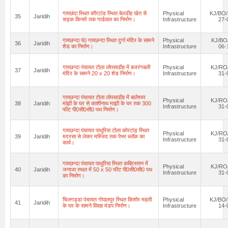
गायछंदा स्थित कौरटांड स्थित बेलडीह खेत से
Physical
KJ/BO/
35
Jaridih
सड़क किनारे तक गार्डवाल का निर्माण।
Infrastructure
27-
गायछन्दा पं0 गायछन्दा स्थित दुर्गा मंदिर के सामने
Physical
KJ/BO
36
Jaridih
शेड का निर्माण।
Infrastructure
06-
गायछन्दा पंचायत टोला लोपसाडीह में बजरंगबली
Physical
KJ/RO/
37
Jaridih
मंदिर के सामने 20 x 20 शेड निर्माण।
Infrastructure
31-
गायछन्दा पंचायत टोला लोपसाडीह में बालेश्वर
Physical
KJ/RO/
38
Jaridih
मांझी के घर से काशीनाथ माझी के घर तक 300
Infrastructure
31-
फीट पी0सी0सी0 पथ निर्माण।
गायछन्दा पंचायत पाथुरिया टोला कोरटांड़ स्थित
Physical
KJ/RO/
39
Jaridih
मदरसा से लेकर मस्जिद तक पेभर ब्लॉक का
Infrastructure
31-
कार्य।
गायछन्दा पंचायत पाथुरिया स्थित कब्रिस्तान में
Physical
KJ/RO/
40
Jaridih
जनाजा स्थल में 50 x 50 फीट पी0सी0सी0 पथ
Infrastructure
31-
का निर्माण।
चिलगड्डा पंचायत गोपालपुर स्थित किशोर महली
Physical
KJ/BO/
41
Jaridih
के घर के सामने विवाह मंडप निर्माण।
Infrastructure
14-