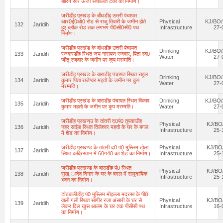
बोरिंग सौर ऊर्जा संचालित टंकी का निर्माण।
जरीडीह प्रखंड के बाँधडीह उत्तरी पंचायत
आर0ई0ओ0 रोड से राजु तिवारी के जमीन होते
Physical
KJ/BO/
132
Jaridih
हुए ब्लॉक रोड तक लगभग पी0सी0सी0 पथ
Infrastructure
27-
निर्माण।
जरीडीह प्रखंड के बांधडीह उत्तरी पंचायत
Drinking
KJ/BO/
133
Jaridih
रजवारडीह स्थित जय नारायण रजवार, पिता स्व0
Water
27-
जीतू रजवार के जमीन पर कूप मरम्मति।
जरीडीह प्रखंड के बाराडीह पंचायत स्थित राहुल
Drinking
KJ/BO/
134
Jaridih
कुमार पिता राजेष्वर महतो के जमीन पर कुप
Water
27-
मरम्मति।
जरीडीह प्रखंड के बाराडीह पंचायत स्थित विकाष
Drinking
KJ/BO/
135
Jaridih
कुमार महतो के जमीन पर कुप मरम्मति।
Water
27-
जरीडीह प्रखण्उ के तांतरी द0पं0 तुपकाउीह
Physical
KJ/BO
136
Jaridih
नहर साईड स्थित तिलेश्वर महतो के घर के बगल
Infrastructure
25-
में शेड का निर्माण।
जरीडीह प्रखण्ड के तांतरी द0 पं0 मुस्लिम टोला
Physical
KJ/BO
137
Jaridih
स्थित कब्रिस्तान में 60ग40 का शेड का निर्माण।
Infrastructure
25-
जरीडीह प्रखण्ड के बाराडीह पं0 स्थित
Physical
KJ/BO
138
Jaridih
सुख्.ादेव दिगार के घर के बगल में सामुदायिक
Infrastructure
25-
भवन का निर्माण।
टांडबालीडीह पं0 मुस्लिम मोहल्ला मदरसा के पीछे
वाली गली स्थित सागीर रजा अंसारी के घर से
Physical
KJ/BO
139
Jaridih
लेकर दिल खुस आलम के घर तक पीसीसी पथ
Infrastructure
16-
का निर्माण।