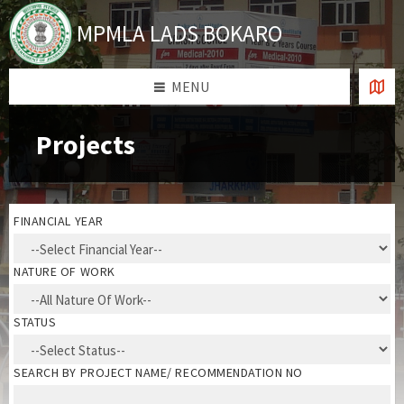
Skip
Skip
Skip
Skip
to
to
to
to
MPMLA LADS BOKARO
content
left
right
footer
sidebar
sidebar
MENU
Projects
FINANCIAL YEAR
NATURE OF WORK
STATUS
SEARCH BY PROJECT NAME/ RECOMMENDATION NO