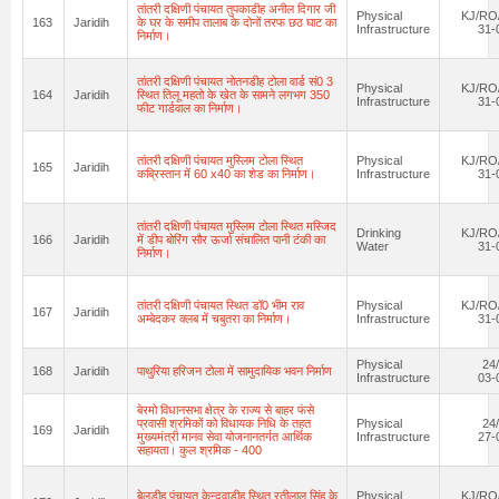
तांतरी दक्षिणी पंचायत तुपकाडीह अनील दिगार जी
Physical
KJ/RO/
163
Jaridih
के घर के समीप तालाब के दोनों तरफ छठ घाट का
Infrastructure
31-
निर्माण।
तांतरी दक्षिणी पंचायत नोतनडीह टोला वार्ड सं0 3
Physical
KJ/RO/
164
Jaridih
स्थित तिलू महतो के खेत के सामने लगभग 350
Infrastructure
31-
फीट गार्डवाल का निर्माण।
तांतरी दक्षिणी पंचायत मुस्लिम टोला स्थित
Physical
KJ/RO/
165
Jaridih
कब्रिस्तान में 60 x40 का शेड का निर्माण।
Infrastructure
31-
तांतरी दक्षिणी पंचायत मुस्लिम टोला स्थित मस्जिद
Drinking
KJ/RO/
166
Jaridih
में डीप बोरिंग सौर ऊर्जा संचालित पानी टंकी का
Water
31-
निर्माण।
तांतरी दक्षिणी पंचायत स्थित डॉ0 भीम राव
Physical
KJ/RO/
167
Jaridih
अम्बेदकर क्लब में चबुतरा का निर्माण।
Infrastructure
31-
Physical
24
168
Jaridih
पाथुरिया हरिजन टोला में सामुदायिक भवन निर्माण
Infrastructure
03-
बेरमो विधानसभा क्षेत्र के राज्य से बाहर फंसे
प्रवासी श्रमिकों को विधायक निधि के तहत
Physical
24
169
Jaridih
मुख्यमंत्री मानव सेवा योजनानतर्गत आर्थिक
Infrastructure
27-
सहायता। कुल श्रमिक - 400
बेलडीह पंचायत केन्दुवाडीह स्थित रतीलाल सिंह के
Physical
KJ/RO/