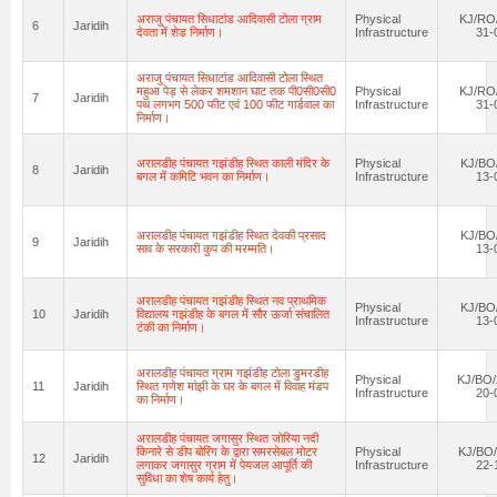
अराजु पंचायत सिधाटांड आदिवासी टोला ग्राम
Physical
KJ/RO/
6
Jaridih
देवता में शेड निर्माण।
Infrastructure
31-
अराजु पंचायत सिधाटांड आदिवासी टोला स्थित
महुआ पेड़ से लेकर शमशान घाट तक पी0सी0सी0
Physical
KJ/RO/
7
Jaridih
पथ लगभग 500 फीट एवं 100 फीट गार्डवाल का
Infrastructure
31-
निर्माण।
अरालडीह पंचायत गझंडीह स्थित काली मंदिर के
Physical
KJ/BO
8
Jaridih
बगल में कमिटि भवन का निर्माण।
Infrastructure
13-
अरालडीह पंचायत गझंडीह स्थित देवकी प्रसाद
KJ/BO
9
Jaridih
साव के सरकारी कुप की मरम्मति।
13-
अरालडीह पंचायत गझंडीह स्थित नव प्राथमिक
Physical
KJ/BO
10
Jaridih
विद्यालय गझंडीह के बगल में सौर ऊर्जा संचालित
Infrastructure
13-
टंकी का निर्माण।
अरालडीह पंचायत ग्राम गझंडीह टोला डुमरडीह
Physical
KJ/BO/
11
Jaridih
स्थित गणेश मांझी के घर के बगल में विवाह मंडप
Infrastructure
20-
का निर्माण।
अरालडीह पंचायत जगासुर स्थित जोरिया नदी
किनारे से डीप बोरिंग के द्वारा समरसेबल मोटर
Physical
KJ/BO/
12
Jaridih
लगाकर जगासुर ग्राम में पेयजल आपूर्ति की
Infrastructure
22-
सुविधा का शेष कार्य हेतु।