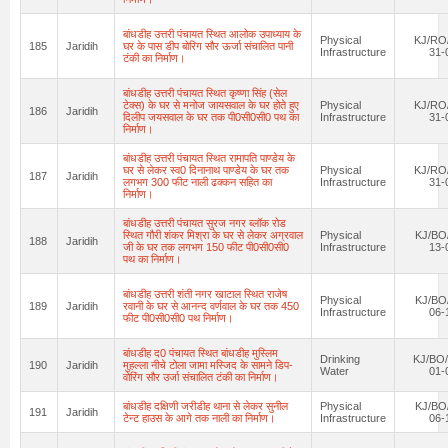
बांधडीह उत्तरी पंचायत स्थित आलोक उपाध्याय के
Physical
KJ/RO/
185
Jaridih
घर के पास डीप बोरिग सौर ऊर्जा संचालित पानी
Infrastructure
31-
टंकी का निर्माण।
बांधडीह उत्तरी पंचायत स्थित कृष्णा सिंह (सेल
टेक्स) के घर से मनोज जायसवाल के घर होते हुए
Physical
KJ/RO/
186
Jaridih
दिलीप जयसवाल के घर तक पी0सी0सी0 पथ का
Infrastructure
31-
निर्माण।
बांधडीह उत्तरी पंचायत स्थित रामापति पाण्डेय के
घर से लेकर स्व0 दिनानाथ पाण्डेय के घर तक
Physical
KJ/RO/
187
Jaridih
लगभग 300 फीट नाली ढक्कन सहित का
Infrastructure
31-
निर्माण।
बांधडीह उत्तरी पंचायत सुरज नगर ब्लॉक रोड
स्थित गौरी शंकर मिश्रा के घर से लेकर अग्रवाल
Physical
KJ/BO
188
Jaridih
जी के घर तक लगभग 150 फीट पी0सी0सी0
Infrastructure
13-
पथ का निर्माण।
बांधडीह उत्तरी शंती नगर खाटाल स्थित राजेष
Physical
KJ/BO
189
Jaridih
रवानी के घर से आनन्द वर्णवाल के घर तक 450
Infrastructure
06-
फीट पी0सी0सी0 पथ निर्माण।
बांधडीह द0 पंचायत स्थित बांधडीह मुस्लिम
Drinking
KJ/BO/
190
Jaridih
मुहल्ला नीचे टोला जामा मस्जिद के सामने डिप-
Water
01-
वोरिंग सौर उर्जा संचालित टंकी का निर्माण।
बांधडीह दक्षिणी जरीडीह थाना से लेकर सुनील
Physical
KJ/BO
191
Jaridih
टेन्ट हाउस के आगे तक नाली का निर्माण।
Infrastructure
06-