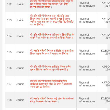
बांधडीह दक्षिणी पंचायत कोचागोड़ा फागु मांझी के
Physical
KJ/RO/
192
Jaridih
घर से लेकर तालाब तक लगभग 300 फीट
Infrastructure
31-
पी0सी0सी0 का निर्माण।
बांधडीह दक्षिणी पंचायत ग्राम बांधाडीह उपर
स्थित स्व0 भोला दास बाबाजी के घर से लेकर
Physical
KJ/RO/
193
Jaridih
जोरिया नाला तक लगभग 600 फीट पी0सी0सी0
Infrastructure
31-
पथ का निर्माण।
बांधडीह दक्षिणी पंचायत गोपीनाथपुर शिव मंदिर के
Physical
KJ/RO/
194
Jaridih
सामने पेभर ब्लॉक का कार्य एवं नाली का निर्माण।
Infrastructure
31-
बंाधडीह दक्षिणी पंचायत डाहीटाँड राजपुत टोला
Physical
KJ/BO/
195
Jaridih
स्थित सड़क के बगल में चबुतरा का निर्माण।
Infrastructure
27-
बांधडीह दक्षिणी पंचायत डाहीटांड स्थित राजेष
Physical
KJ/BO
196
Jaridih
कुमार सिंह के जमीन पर कुप की मरम्मति।
Infrastructure
13-
बांधडीह दक्षिणी पंचायत तेतरियाडीह टोला
Physical
KJ/RO/
197
Jaridih
डाहीटांड़ बजरंगबली मंदिर के बगल में तालाब में
Infrastructure
31-
स्नान घाट का निर्माण।
बंाधडीह दक्षिणी पंचायत नाई टोला स्थित मंनसा
Physical
KJ/BO/
198
Jaridih
मंदिर के सामने शेड का निर्माण।
Infrastructure
27-