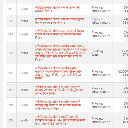
जरीडीह प्रखंड अंतर्गत बारू खंजो नदी में
Physical
24
115
Jaridih
छठघाट निर्माण।
Infrastructure
03-
जरीडीह प्रखंड अंतर्गत बारू झा टोला में पुराना
Physical
24
116
Jaridih
बाँध में स्नानघाट का निर्माण।
Infrastructure
08-
जरीडीह प्रखंड अंतर्गत बारू पंचायत में विकास
Physical
24
117
Jaridih
रजवार के घर से लेकर आँगनबाड़ी तक नाली
Infrastructure
08-
निर्माण।
जरीडीह प्रखंड अंतर्गत बाराडीह पंचायत (बारू)
पष्चिम छोर नया टोला नव प्राथमिक मध्य विद्यालय
Drinking
KJ/BO/
118
Jaridih
बहादुरपुर स्थित मनोज करमाली के घर के सामने
Water
27-
डीप बोरिंग सहित सौर उर्जा संचालित टंकी का
निर्माण।
जरीडीह प्रखंड अंतर्गत बाराडीह पंचायत
बहादुरपुर नवप्राथमिक विद्यालय पश्चिमी छोर
Physical
KJ/BO/
119
Jaridih
बहादुरपुर स्कुल में सोलर युक्त पानी टंकी का
Infrastructure
14-
निर्माण।
जरीडीह प्रखंड अंतर्गत बाराडीह पंचायत में
Physical
24
120
Jaridih
बाराडीह बैद्यनाथ महतो के खेत से खेतु के खेत
Infrastructure
08-
तक गार्डवाल निर्माण।
जरीडीह प्रखंड अंतर्गत बाराडीह पंचायत में
Physical
24
121
Jaridih
बारीडीह लछु दिगार के घर से काली महतो के
Infrastructure
08-
जमीन तक नाली निर्माण।
जरीडीह प्रखंड अंतर्गत भस्की पंचायत के
Physical
24
122
Jaridih
टेंगीकुदर में आर०ई०ओ० रोड से जितेन्द्र घांसी
Infrastructure
10-
के घर तक पीसीसी पथ निर्माण।