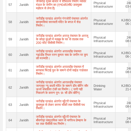
जैनामोड़ मुख्य बाजार में शौचालय निर्माण व्यापार
Physical
24
57
Jaridih
मंडल के जमीन का (एन0ओ0सी0 उपायुक्त
Infrastructure
03-
महोदय से लेना है)
जरीडीह प्रखंड अंतर्गत गंगजोरी पंचायत अंतर्गत
Physical
KJ/BO
58
Jaridih
बारहमसिया सरस्वती मंदिर के बगल में शेड
Infrastructure
06-
निर्माण।
जरीडीह प्रखंड अंतर्गत अराजु पंचायत के अराजु
Physical
24
59
Jaridih
के कोड़ा कुल्ही में महबुब के घर से तालाब तक
Infrastructure
08-
200 फीट पीसीसी निर्माण।
जरीडीह प्रखंड अंतर्गत अरालडीह पंचायत
Physical
KJ/BO
60
Jaridih
गझंडीह स्थित रतन कुमार साव के जमीन पर कुप
Infrastructure
06-
की मरम्मति।
जरीडीह प्रखंड अंतर्गत अरालडीह पंचायत में
Physical
24
61
Jaridih
बनचास चिटाई पुल के सामने दोनों साईड गार्डवाल
Infrastructure
08-
निर्माण।
जरीडीह प्रखंड अंतर्गत आरालडीह पंचायत
जागासुर न्यू काली मंदिर के सामने डीप बोरिंग सौर
Drinking
KJ/BO
62
Jaridih
ऊर्जा संचालित टंकी का निर्माण। ( पानी नही
Water
21-
निकलने के कारण पुनः छः सौ डीप बोरिंग)
जरीडीह प्रखंड अंतर्गत खुँटरी पंचायत के
Physical
24
63
Jaridih
कुवामुहा से लेकर करमा चौकी तक पीसीसी पथ
Infrastructure
08-
निर्माण।
जरीडीह प्रखंड अंतर्गत खुँटरी पंचायत के
Physical
24
64
Jaridih
बाँसगोड़ा सामुदायिक भवन से भागीरथ हेम्ब्रम के
Infrastructure
08-
घर तक पीसीसी पथ निर्माण।