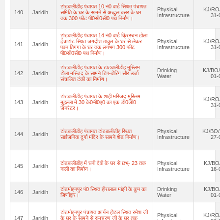
टांडबालीडीह पंचायत 10 नं0 वार्ड सिथत पंचायत
Physical
KJ/RO/
140
Jaridih
समिति के घर के सामने से अब्दुल बसर के घर
Infrastructure
31-
तक 300 फीट पी0सी0सी0 पथ निर्माण।
टांडबालीडीह पंचायत 14 नं0 वार्ड क्रिस्चन टोला
ईचाटांड स्थित जगदीश ठाकुर के घर से लेकर
Physical
KJ/RO/
141
Jaridih
पवन तिगगा के घर तक लगभग 300 फीट
Infrastructure
31-
पी0सी0सी0 पथ निर्माण।
टांडबालीडीह पंचायत के टांडबालीडीह मुस्लिम
Drinking
KJ/BO/
142
Jaridih
टोला मस्जिद के सामने डिप-वोरिंग सौर उर्जा
Water
01-
संचालित टंकी का निर्माण।
टांडबालीडीह पंचायत के शाही मस्जिद मुस्लिम
KJ/RO/
143
Jaridih
मुहल्ला में 30 के0भी0ए0 का एक डी0जी0
31-
जनरेटर।
टांडबालीडीह पंचायत टांडबालीडीह स्थित
Physical
KJ/BO/
144
Jaridih
सार्वजनिक दुर्गा मंदिर के सामने शेड निर्माण।
Infrastructure
27-
टांडबालीडीह में घनी देवी के घर से छभ्- 23 तक
Physical
KJ/BO
145
Jaridih
नाली का निर्माण।
Infrastructure
16-
टांडमोहनपुर पं0 स्थित हीरालाल मांझी के कुप का
Drinking
KJ/BO
146
Jaridih
जिर्णोद्वार।
Water
01-
टांड़मोहनपुर पंचायत आर्यन होटल स्थित रमेश जी
Physical
KJ/RO/
147
Jaridih
के घर के सामने से रामचरण जी के घर तक