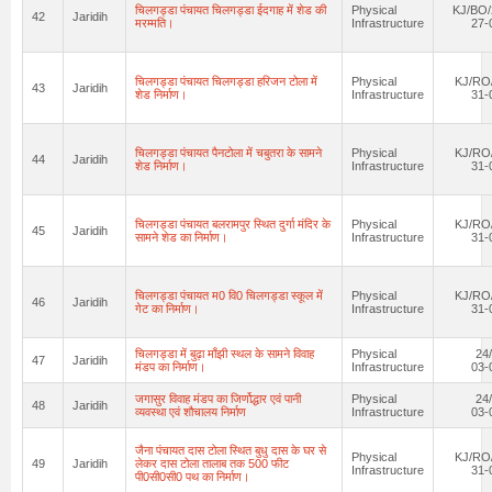
चिलगड्डा पंचायत चिलगड्डा ईदगाह में शेड की
Physical
KJ/BO/
42
Jaridih
मरम्मति।
Infrastructure
27-
चिलगड्डा पंचायत चिलगड्डा हरिजन टोला में
Physical
KJ/RO/
43
Jaridih
शेड निर्माण।
Infrastructure
31-
चिलगड्डा पंचायत पैनटोला में चबुतरा के सामने
Physical
KJ/RO/
44
Jaridih
शेड निर्माण।
Infrastructure
31-
चिलगड्डा पंचायत बलरामपुर स्थित दुर्गा मंदिर के
Physical
KJ/RO/
45
Jaridih
सामने शेड का निर्माण।
Infrastructure
31-
चिलगड्डा पंचायत म0 वि0 चिलगड्डा स्कूल में
Physical
KJ/RO/
46
Jaridih
गेट का निर्माण।
Infrastructure
31-
चिलगड्डा में बुढ़ा माँझी स्थल के सामने विवाह
Physical
24
47
Jaridih
मंडप का निर्माण।
Infrastructure
03-
जगासुर विवाह मंडप का जिर्णोद्धार एवं पानी
Physical
24
48
Jaridih
व्यवस्था एवं शौचालय निर्माण
Infrastructure
03-
जैना पंचायत दास टोला स्थित बुधु दास के घर से
Physical
KJ/RO/
49
Jaridih
लेकर दास टोला तालाब तक 500 फीट
Infrastructure
31-
पी0सी0सी0 पथ का निर्माण।