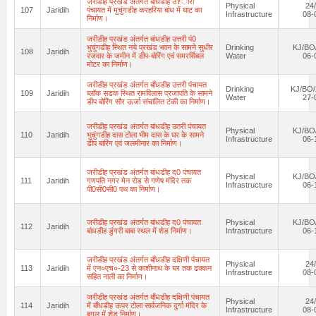
जरीडीह प्रखंड अंतर्गत बाँधडीह उŸारी
Physical
24
107
Jaridih
पंचायत में मुचुंगडीह करहरिया बांध में घाट का
Infrastructure
08-
निर्माण।
जरीडीह प्रखंड अंतर्गत बांधडीह उत्तरी पं0
भुचुंगडीह स्थित नये प्रखंड भवन के सामने सुधीर
Drinking
KJ/BO
108
Jaridih
रजवार के जमीन में डीप-बोरिंग एवं समरर्सिबल
Water
06-
मोटर का निर्माण।
जरीडीह प्रखंड अंतर्गत बाँधडीह उत्तरी पंचायत
Drinking
KJ/BO/
109
Jaridih
ब्लॉक सडक स्थित रामविलास प्रजापति के सामने
Water
27-
डीप बोरिंग सौर ऊर्जा संचालित टंकी का निर्माण।
जरीडीह प्रखंड अंतर्गत बांधडीह उतरी पंचायत
Physical
KJ/BO
110
Jaridih
भुचुंगडीह दास टोला भीम दास के घर के सामने
Infrastructure
06-
डीप बारिंग एवं जलमीनार का निर्माण।
जरीडीह प्रखंड अंतर्गत बांधडीह द0 पंचायत
Physical
KJ/BO
111
Jaridih
गणपति नगर मेन रोड से गणेष मंदिर तक
Infrastructure
06-
पी0सी0सी0 पथ का निर्माण।
जरीडीह प्रखंड अंतर्गत बांधडीह द0 पंचायत
Physical
KJ/BO
112
Jaridih
बांधडीह डुंगरी बाबा स्थल में शेड निर्माण।
Infrastructure
06-
जरीडीह प्रखंड अंतर्गत बाँधडीह दक्षिणी पंचायत
Physical
24
113
Jaridih
में एन०एच०-23 से काशीनाथ के घर तक ढक्कन
Infrastructure
08-
सहित नाली का निर्माण।
जरीडीह प्रखंड अंतर्गत बाँधडीह दक्षिणी पंचायत
Physical
24
114
Jaridih
में बाँधडीह ऊपर टोला सार्वजनिक दुर्गा मंदिर के
Infrastructure
08-
बगल में शेड निर्माण।