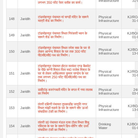
Infrastructure
31-
लगभग 350 फीट पेवर ब्लॉक का कार्य।
टांडमोहनपुर पंचायत मां चण्डी मंदिर के सामने
Physical
KJ/RO/
148
Jaridih
यात्री शेड का निर्माण।
Infrastructure
31-
टांडमोहनपुर पंचायत स्थित निरंकारी भवन के
Physical
KJ/BO/
149
Jaridih
सामने शेड का निर्माण।
Infrastructure
01-
टांडमोहनपुर पंचायत स्थित रमेश साव के घर से
Physical
KJ/BO
150
Jaridih
लेकर आनन्द मिश्रा के घर तक 300 फीट
Infrastructure
13-
पी0सी0सी0 पथ का निर्माण।
टांड़मोहनपुर पंचायत होटल स्वयंवर एण्ड बैकवेट
के पीछे सन्नी मिश्रा पिता स्व0 राजेश मिश्रा के
Physical
KJ/RO/
151
Jaridih
घर से लेकर अखिलश्वर कुमार पाण्डेय के घर
Infrastructure
31-
तक लगभग 250 फीट पी0सी0सी0 पथ का
निर्माण।
डाहीटांड़ बजरंगबली मंदिर के बगल में नया तालाब
Physical
24
152
Jaridih
का निर्माण
Infrastructure
03-
तंतरी दक्षिणी पंचायत तुपकाडीह जागृति नगर
Physical
KJ/BO
153
Jaridih
स्थित मांझी महतो के घर के सामने सौर ऊर्जा
Infrastructure
13-
संचालित टंकी का निर्माण।
तांतरी उ0 पंचायत मंडल दास टोला स्थित शिबु
Drinking
KJ/BO/
154
Jaridih
रविदास के घर के सामने डिप-वोरिंग सौर उर्जा
Water
01-
संचालित टंकी का निर्माण।