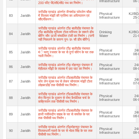
Infrastructure
06-
200 फीट पी0सी0सी0 पथ का निर्माण।
जरीडीह प्रखंड अंतर्गत जैनामोड फोरलेन चौक
Physical
KJ/BO
83
Jaridih
में तिलका मांझी की प्रतिमा का अधिष्ठापन एवं
Infrastructure
25-
सौंदर्यीकरण।
जरीडीह प्रखंड अंतर्गत टाँड बालीडीह पंचायत के
टाँड बालीडीह मुस्लिम टोला मस्जिद के सामने डीप
Drinking
KJ/BO
84
Jaridih
बोरिंग सौर ऊर्जा संचालित टंकी का निर्माण। (पानी
Water
21-
नही निकलने के कारण पुनः छः सौ डीप बोरिंग)
जरीडीह प्रखंड अंतर्गत टाँड़ बालीडीह पंचायत
Physical
24
85
Jaridih
मंे फागु रजवार के घर से दुर्गा सोरेन के घर तक
Infrastructure
08-
नाली निर्माण।
जरीडीह प्रखंड अंतर्गत टाँड़ मोहनपुर पंचायत में
Physical
24
86
Jaridih
मेहीलाल माँझी के तालाब में छठ घाट का निर्माण।
Infrastructure
08-
जरीडीह प्रखंड अंतर्गत टाँडबालीडीह पंचायत के
Physical
24
87
Jaridih
फोर लेन मुख्य पथ से लेकर सोनाराम मांझी टोला
Infrastructure
07-
लोहबरडीह तक पीसीसी पथ निर्माण।
जरीडीह प्रखंड अंतर्गत टाँडबालीडीह पंचायत के
Physical
24
88
Jaridih
शेरा फिनुरा के दुकान से रोमा कैथेलिक चर्च के
Infrastructure
06-
कब्रिस्तान तक पीसीसी पथ निर्माण।
जरीडीह प्रखंड अंतर्गत टाँडबालीडीह पंचायत के
Physical
24
89
Jaridih
हाजी नसीरूद्दीन साहब के घर से सफीक के घर
Infrastructure
08-
तक पीसीसी पथ निर्माण।
जरीडीह प्रखंड अंतर्गत टाँड़मोहनपुर पंचायत के
Physical
24
90
Jaridih
तिलकधारी महतो के घर से भोला सिंह के घर तक
Infrastructure
08-
पीसीसी पथ निर्माण।