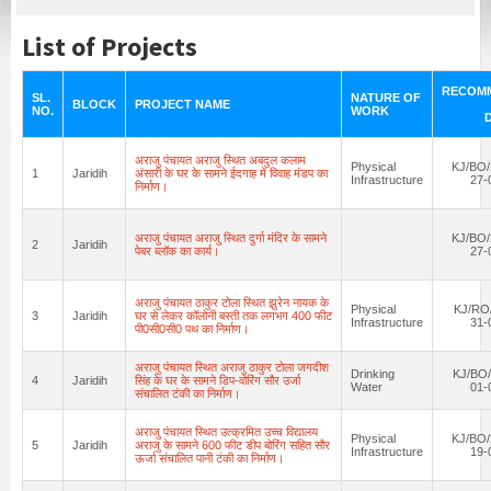
List of Projects
RECOM
SL.
NATURE OF
BLOCK
PROJECT NAME
NO.
WORK
अराजु पंचायत अराजु स्थित अबदुल कलाम
Physical
KJ/BO/
1
Jaridih
अंसारी के घर के सामने ईदगाह में विवाह मंडप का
Infrastructure
27-
निर्माण।
अराजु पंचायत अराजु स्थित दुर्गा मंदिर के सामने
KJ/BO/
2
Jaridih
पेबर ब्लॉक का कार्य।
27-
अराजु पंचायत ठाकुर टोला स्थित झुरेन नायक के
Physical
KJ/RO/
3
Jaridih
घर से लेकर कॉलोनी बस्ती तक लगभग 400 फीट
Infrastructure
31-
पी0सी0सी0 पथ का निर्माण।
अराजु पंचायत स्थित अराजु ठाकुर टोला जगदीश
Drinking
KJ/BO/
4
Jaridih
सिंह के घर के सामने डिप-वोरिंग सौर उर्जा
Water
01-
संचालित टंकी का निर्माण।
अराजु पंचायत स्थित उत्क्रमित उच्च विद्यालय
Physical
KJ/BO/
5
Jaridih
अराजु के सामने 600 फीट डीप बोरिंग सहित सौर
Infrastructure
19-
ऊर्जा संचालित पानी टंकी का निर्माण।