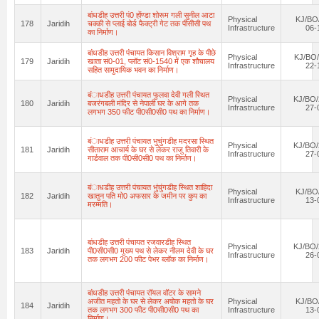
बांधडीह उत्तरी पं0 होंण्डा शोरूम गली सुनील आटा
Physical
KJ/BO
178
Jaridih
चक्की से प्लाई बोर्ड फैक्ट्री गेट तक पीसीसी पथ
Infrastructure
06-
का निर्माण।
बांधडीह उत्तरी पंचायत किसान विश्राम गृह के पीछे
Physical
KJ/BO/
179
Jaridih
खाता सं0-01, प्लॉट सं0-1540 में एक शौचालय
Infrastructure
22-
सहित सामुदायिक भवन का निर्माण।
बंाधडीह उत्तरी पंचायत फुलवा देवी गली स्थित
Physical
KJ/BO/
180
Jaridih
बजरंगबली मंदिर से नेपाली घर के आगे तक
Infrastructure
27-
लगभग 350 फीट पी0सी0सी0 पथ का निर्माण।
बंाधडीह उत्तरी पंचायत भुचुंगडीह मदरसा स्थित
Physical
KJ/BO/
181
Jaridih
सीताराम आचार्य के घर से लेकर राजु तिवारी के
Infrastructure
27-
गार्डवाल तक पी0सी0सी0 पथ का निर्माण।
बंाधडीह उत्तरी पंचायत भुंचुंगडीह स्थित शाहिदा
Physical
KJ/BO
182
Jaridih
खातुन पति मो0 अफसार के जमीन पर कुप का
Infrastructure
13-
मरम्मति।
बांधडीह उत्तरी पंचायत रजवारडीह स्थित
Physical
KJ/BO/
183
Jaridih
पी0सी0सी0 मुख्य पथ से लेकर नीलम देवी के घर
Infrastructure
26-
तक लगभग 200 फीट पेभर ब्लॉक का निर्माण।
बांधडीह उत्तरी पंचायत रॉयल वॉटर के सामने
अजीत महतो के घर से लेकर अषोक महतो के घर
Physical
KJ/BO
184
Jaridih
तक लगभग 300 फीट पी0सी0सी0 पथ का
Infrastructure
13-
निर्माण।