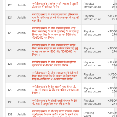
जरीडीह प्रखंड अंतर्गत भस्की पंचायत में सुसारी
Physical
24
123
Jaridih
टोला खेत में गार्डवाल निर्माण।
Infrastructure
08-
जरीडीह प्रखंड के गायछन्दा पंचायत हरिनारायण
Physical
KJ/BO/
124
Jaridih
दास के जमीन पर पूर्व बने विधायक मद से घाट की
Infrastructure
27-
मरम्मति।
जरीडीह प्रखंड के जैना पंचायत पुनर्वास क्षेत्र
स्थित भरत सिह के घर से दुर्गा सिह के घर होत हुए
Physical
KJ/BO/
125
Jaridih
षिवनारायण सिह के घर तक लगभग 550 फीट
Infrastructure
27-
पी0सी0सी0 पथ निर्माण।
जरीडीह प्रखंड के जैना पंचायत मिश्रा साईड
स्थित रूपेष मिश्रा के घर से लेकर हरिष चंद मूर्मू
Physical
KJ/BO/
126
Jaridih
के घर तक लगभग 500 फीट पी0सी0सी0 पथ
Infrastructure
27-
निर्माण।
जरीडीह प्रखंड के जैना पंचायत स्थित मुस्लिम
Physical
KJ/BO/
127
Jaridih
क्रबिस्तान में 40ग60 का शेड निर्माण।
Infrastructure
24-
जरीडीह प्रखंड के जैना पंचायत सब्जी मंडी गली
Physical
KJ/BO
128
Jaridih
स्थित श्री मुरारी सिंह के आवास से लेकर शंकर
Infrastructure
07-
सिंह के आवास तक 250 फीट नाली निर्माण।
जरीडीह प्रखंड के तेनु बोकारो नहर चैनल सं0
Physical
KJ/BO/
129
Jaridih
1000 से 1015 के बीच एक महिला स्नानघाट का
Infrastructure
26-
निर्माण।
जरीडीह प्रखंड के तांतरी उत्तरी पंचायत के 10
Physical
KJ/BO/
130
Jaridih
नं0 वार्ड में सामुदायिक भवन की मरम्मति।
Infrastructure
27-
जरीडीह प्रखंड के बाँधडीह उत्तरी पंचायत अषोका
Drinking
KJ/BO/
131
Jaridih
पेट्रोल पम्प के बगल अषोक मंडल के सामने डीप
Water
27-