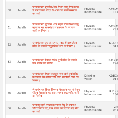
जैना पंचायत पूनर्वास क्षेत्र स्थित लालु सिंह के घर
Physical
KJ/BO/
50
Jaridih
से बजरंगबली मंदिर के आगे तक नाली मरम्मति
Infrastructure
14-
का कार्य।
जैना पंचायत पुर्णवास क्षेत्र महतो टोला स्थित हाबु
Physical
KJ/BO/
51
Jaridih
महतो के घर से मनोहर जससवाल के घर तक
Infrastructure
27-
नाली का निर्माण।
जैना पंचायत बूथ सं0 286, 287 में दास टोला
Physical
KJ/RO/
52
Jaridih
मंदिर के सामने सामुदायिक भवन का निर्माण।
Infrastructure
31-
जैना पंचायत मिश्रा साईड दुर्गा मंदिर के सामने
Physical
KJ/BO/
53
Jaridih
पेवर ब्लॉक का निर्माण।
Infrastructure
27-
जैना पंचायत स्थित राजपुत टोला चैती दुर्गा मंदिर
Drinking
KJ/BO/
54
Jaridih
के सामने डिप-वोरिंग सौर उर्जा संचालित टंकी का
Water
01-
निर्माण।
जैना पंचायत स्थित विक्रम मिश्रा के घर से लेकर
Physical
KJ/BO
55
Jaridih
धीरण मिश्रा के घर तक लगभग 300 फीट नाली
Infrastructure
13-
का निर्माण।
जैनामोड़ दुर्गा मण्डप के सामने रोड़ के बगल में
Physical
24
56
Jaridih
सौंन्दरीकरण हेतु पेभर ब्लॉक एवं स्ट्रीट लाई सेट
Infrastructure
03-
का कार्य